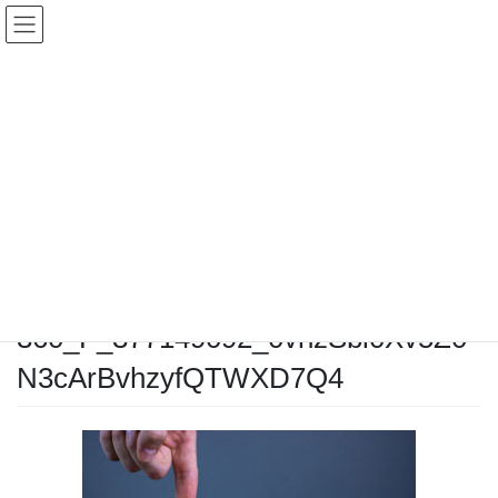
コ
ナ
イルチブレインヨガ町田スタジ
ン
ビ
オ
テ
ゲ
ン
ー
ツ
シ
投稿
へ
ョ
ス
ン
キ
に
HOME
私らしく、自分磨き
ッ
移
360_F_377149092_0vhzSbi0Xv5Z0N3cArBvhzyfQTWXD7Q4
プ
動
2025年8月15日
/ 最終更新日時 :
2025年8月15日
イルチブレインヨガ 町田
スタジオ
360_F_377149092_0vhzSbi0Xv5Z0
N3cArBvhzyfQTWXD7Q4