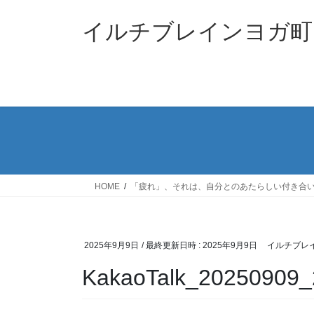
コ
ナ
ン
ビ
イルチブレインヨガ町
テ
ゲ
ン
ー
ツ
シ
へ
ョ
ス
ン
キ
に
ッ
移
プ
動
HOME
「疲れ」、それは、自分とのあたらしい付き合
2025年9月9日
/ 最終更新日時 :
2025年9月9日
イルチブレ
KakaoTalk_20250909