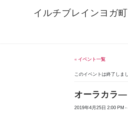
コ
ナ
ン
ビ
イルチブレインヨガ町
テ
ゲ
ン
ー
ツ
シ
へ
ョ
ス
ン
キ
に
ッ
移
« イベント一覧
プ
動
このイベントは終了しま
オーラカラ―
2019年4月25日 2:00 PM
-