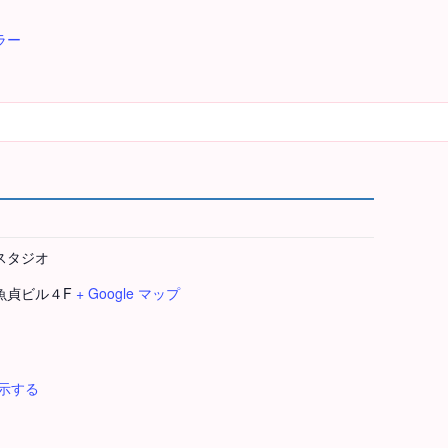
ラー
スタジオ
6魚貞ビル４F
+ Google マップ
示する