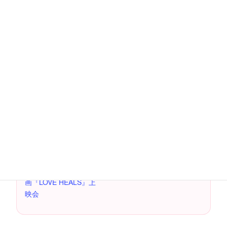
詳細
主催者
日付:
イルチブレインヨガ町
田スタジオ
2022年3月5日
電話番号
時間:
042-721-0688
2:00 PM - 4:30 PM
主催者 のウェブサイト
費用：
を表示
円1500
イベントカテゴリー:
#映画 #健康 #ワーク
ショップ #現代社会
#瞑想 #ヒーリング
,
映
画『LOVE HEALS』上
映会