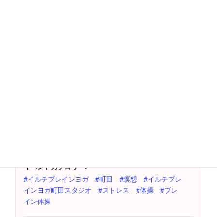
詳細
日付:
2025年2月23日
時間:
10:00 AM - 4:00 PM
費用：
1000円
イベントカテゴリー:
#イルチブレインヨガ #町田 #瞑想 #イルチブレ
インヨガ町田スタジオ #ストレス #体操 #ブレ
イン体操