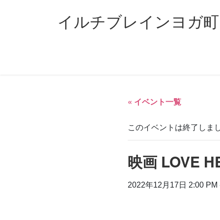
コ
ナ
ン
ビ
イルチブレインヨガ町
テ
ゲ
ン
ー
ツ
シ
へ
ョ
ス
ン
キ
に
ッ
移
« イベント一覧
プ
動
このイベントは終了しま
映画 LOVE 
2022年12月17日 2:00 PM