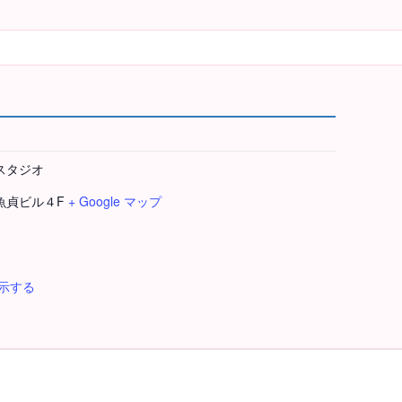
スタジオ
6魚貞ビル４F
+ Google マップ
示する