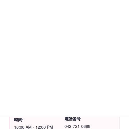
日時 2月24日 ⒑時～12時
参加費 １０００円
[event-button]
カレンダーに追加
詳細
主催者
日付:
イルチブレインヨガ
町田スタジオ
2018年2月24日
電話番号
時間:
042-721-0688
10:00 AM - 12:00 PM