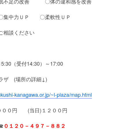
眠不足の改善 〇体の違和感を改善
〇集中力ＵＰ 〇柔軟性ＵＰ
ご相談ください
30（受付14:30）～17:00
ザ (場所の詳細↓)
ukushi-kanagawa.or.jp/~l-plaza/map.html
０００円 (当日)１２００円
☎
０１２０－４９７－８８２