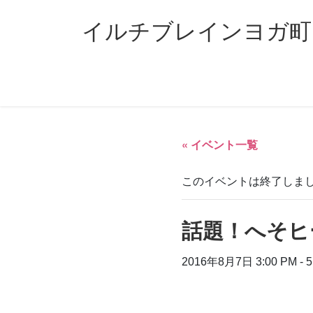
コ
ナ
ン
ビ
イルチブレインヨガ町
テ
ゲ
ン
ー
ツ
シ
へ
ョ
ス
ン
キ
に
ッ
移
« イベント一覧
プ
動
このイベントは終了しま
話題！へそヒ
2016年8月7日 3:00 PM
-
5