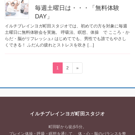
毎週土曜日は・・・「無料体験
DAY」
イルチブレインヨガ町田スタジオでは、初めての方を対象に毎週
土曜日に無料体験会を実施。 呼吸法、瞑想、体操 で こころ・か
らだ・脳がリフレッシュ♪ はじめてでも、男性でも誰でもやさし
くできる！ ふだんの疲れとストレスを吹き […]
投
固
固
1
2
»
稿
定
定
ペ
ペ
の
ー
ー
ペ
ジ
ジ
ー
ジ
イルチブレインヨガ町田スタジオ
送
り
町田駅から徒歩5分。
ブレイン体操・呼吸・瞑想を通して、 体・心・脳のバランスを整