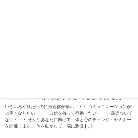
2014年12月15日
24日はヨガの日♪無料体験受付中
脳を活性化するエクササイズ、呼吸・瞑想でスッ
キリを体験してみませんか？ ご家族・ご友人お誘
い合わせのうえ、お気軽にご参加ください♪ ★日
時：12月24日（水曜日）10：00～12：00 14:00
～16:00 19：00 […]
2014年10月30日
体と心のチェンジ・セミナー～つ
いがんばりすぎてしまうあなたへ
いろいろやりたいのに最近体が辛い・・・ コミュニケーションが
上手くなりたい・・・ 自信を持って行動したい・・・ 最近ついて
ない・・・ そんなあなたに向けて、体と心のチェンジ・セミナー
を開催します。 体を動かして、脳に刺激 […]