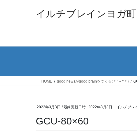
コ
ナ
ン
ビ
イルチブレインヨガ町
テ
ゲ
ン
ー
ツ
シ
へ
ョ
ス
ン
キ
に
ッ
移
プ
動
HOME
good newsがgood brainをつくる(＊^－^＊)
G
2022年3月3日
/ 最終更新日時 :
2022年3月3日
イルチブレ
GCU-80×60