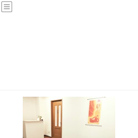
コ
ナ
イルチブレインヨガ町田スタジ
ン
ビ
オ
テ
ゲ
ン
ー
ツ
シ
メディア
へ
ョ
ス
ン
キ
に
HOME
メディア
町田２
ッ
移
プ
動
2022年11月25日
/ 最終更新日時 :
2022年11月25日
machida_admin
町田２