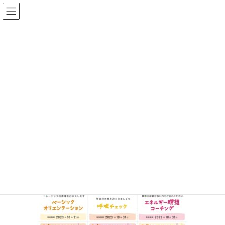
コ
ナ
イルチブレインヨガ町田スタジ
ン
ビ
オ
テ
ゲ
ン
ー
ツ
シ
投稿
へ
ョ
ス
ン
キ
に
HOME
お腹ぽかぽか、頭スッキリ
腸まで届く呼吸をつくるトレーニング
ッ
移
KakaoTalk_20230905_152442486
プ
動
2023年9月5日
/ 最終更新日時 :
2023年9月5日
イルチブレインヨガ 町田ス
タジオ
KakaoTalk_20230905_152442486