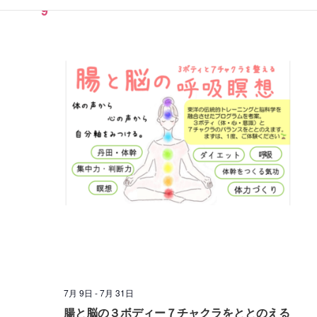
9
7月 9日
-
7月 31日
腸と脳の３ボディー７チャクラをととのえる