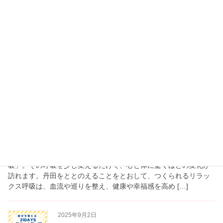
2025年10月27日
おなか
ぽかぽか体験会
あなたの腸は、あたたかい？つめたい？おなかの
温度なんてわからないという方も大歓迎！
腸が
あたたかくなれば・・・〇おなかの不調がととの
います。〇美肌〇美髪〇心のゆとりが生まれる〇
集中力UP〇判断力UP〇疲れにくい体質へ〇 […]
2025年10月5日
【10月】腸×呼吸×脳～疲れにくい
体質改善トレーニング～
【呼吸から始まる、新しい私】 毎日2万回以上している「呼
吸」。その呼吸を少し変えるだけで、心と体に驚くほどの変化が
訪れます。丹田をととのえることをとおして、つくられるリラッ
クス呼吸は、血流や巡りを整え、健康や幸福感を高め […]
2025年9月2日