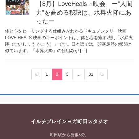
【8月】LoveHeals上映会 ー”人間
力”を高める秘訣は、水昇火降にあ
ったー
体と心をヒーリングする仕組みがわかるドキュメンタリー映画
LOVE HEALS.映画のキーポイントは、体と心を癒す法則「水昇火
降（すいしょう かこう）」です。日本語では、頭寒足熱の状態と
似ています。「水昇火降」の仕組みが […]
投
固
固
固
固
«
1
2
3
…
31
»
稿
定
定
定
定
ペ
ペ
ペ
ペ
の
ー
ー
ー
ー
ペ
ジ
ジ
ジ
ジ
ー
ジ
イルチブレインヨガ町田スタジオ
送
り
町田駅から徒歩5分。