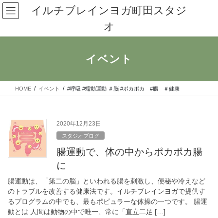
コ
ナ
イルチブレインヨガ町田スタジ
ン
ビ
オ
テ
ゲ
ン
ー
ツ
シ
へ
ョ
イベント
ス
ン
キ
に
ッ
移
HOME
イベント
#呼吸 #蠕動運動 ＃脳 #ポカポカ #腸 ＃健康
プ
動
2020年12月23日
スタジオブログ
腸運動で、体の中からポカポカ腸
に
腸運動は、「第二の脳」といわれる腸を刺激し、便秘や冷えなど
のトラブルを改善する健康法です。イルチブレインヨガで提供す
るプログラムの中でも、最もポピュラーな体操の一つです。 腸運
動とは 人間は動物の中で唯一、常に「直立二足 […]