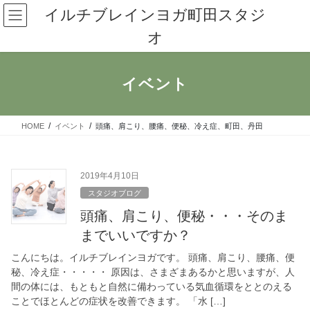
コ
ナ
イルチブレインヨガ町田スタジ
ン
ビ
オ
テ
ゲ
ン
ー
ツ
シ
へ
ョ
イベント
ス
ン
キ
に
ッ
移
HOME
イベント
頭痛、肩こり、腰痛、便秘、冷え症、町田、丹田
プ
動
2019年4月10日
スタジオブログ
頭痛、肩こり、便秘・・・そのま
までいいですか？
こんにちは。イルチブレインヨガです。 頭痛、肩こり、腰痛、便
秘、冷え症・・・・・ 原因は、さまざまあるかと思いますが、人
間の体には、もともと自然に備わっている気血循環をととのえる
ことでほとんどの症状を改善できます。 「水 […]