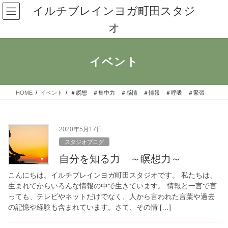
コ
ナ
イルチブレインヨガ町田スタジ
ン
ビ
オ
テ
ゲ
ン
ー
ツ
シ
へ
ョ
イベント
ス
ン
キ
に
ッ
移
HOME
イベント
＃瞑想 ＃集中力 ＃感情 ＃情報 ＃呼吸 ＃緊張
プ
動
2020年5月17日
スタジオブログ
自分を知る力 ～瞑想力～
こんにちは。イルチブレインヨガ町田スタジオです。 私たちは、
生まれてからいろんな情報の中で生きています。 情報と一言で言
っても、テレビやネットだけでなく、人から言われた言葉や過去
の記憶や経験も含まれています。さて、その情 […]