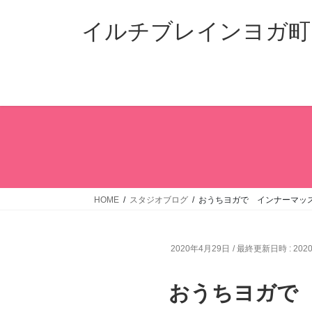
コ
ナ
ン
ビ
イルチブレインヨガ町
テ
ゲ
ン
ー
ツ
シ
へ
ョ
ス
ン
キ
に
ッ
移
プ
動
HOME
スタジオブログ
おうちヨガで インナーマッ
2020年4月29日
/ 最終更新日時 :
202
おうちヨガで