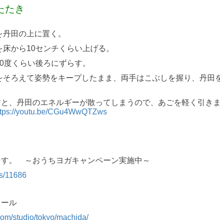
田たたき
を丹田の上に置く。
を床から10センチくらい上げる。
30度くらい後ろにずらす。
をそろえて姿勢をキープしたまま、両手はこぶしを握り、丹田
すと、丹田のエネルギーが散ってしまうので、あごを軽く引き
ttps://youtu.be/CGu4WwQTZws
ます。 ～おうちヨガキャンペーン実施中～
es/11686
ュール
.com/studio/tokyo/machida/