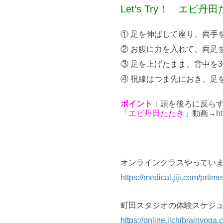
Let’s Try！ エビ丹
① 足を伸ばして座り、両手
② お腹に力を入れて、両足
③ 足を上げたまま、背中を
④ 視線はつま先におき、足
ポイント
：頭を後ろに反ら
「
エビ丹田たたき
」動画→
h
オンラインクラスやってい
https://medical.jiji.com/prtim
町田スタジオの体験スケジ
https://online.ilchibrainyoga