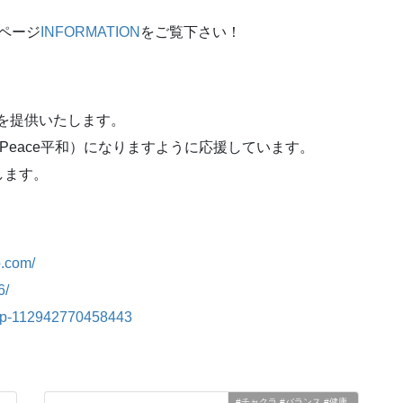
゚ージ
INFORMATION
をご覧下さい！
品を提供いたします。
）P（Peace平和）になりますように応援しています。
します。
p.com/
6/
hop-112942770458443
#チャクラ #バランス #健康