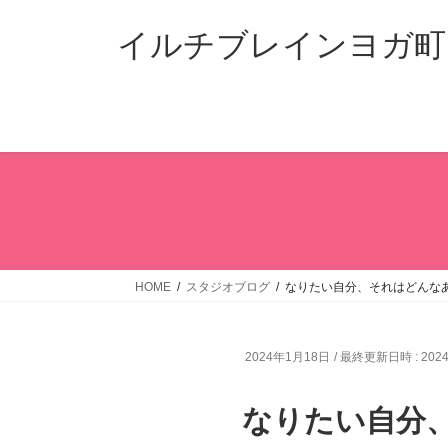
コ
ナ
ン
ビ
イルチブレインヨガ町
テ
ゲ
ン
ー
ツ
シ
へ
ョ
ス
ン
キ
に
ッ
移
プ
動
HOME
スタジオブログ
なりたい自分、それはどんな
2024年1月18日
/ 最終更新日時 :
202
なりたい自分