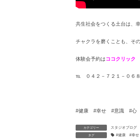
共生社会をつくる土台は、
チャクラを磨くことも、そ
体験会予約は
ココクリック
℡ ０４２－７２１－０６
#健康 #幸せ #意識 #心
スタジオブログ
カテゴリー
#健康 #幸せ
タグ