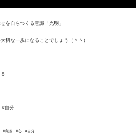
幸せを自らつくる意識「光明」
の大切な一歩になることでしょう（＾＾）
８８
 #自分
 #意識 #心 #自分