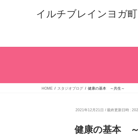
コ
ナ
ン
ビ
イルチブレインヨガ町
テ
ゲ
ン
ー
ツ
シ
へ
ョ
ス
ン
キ
に
ッ
移
プ
動
HOME
スタジオブログ
健康の基本 ～共生～
2021年12月21日
/ 最終更新日時 :
20
健康の基本 