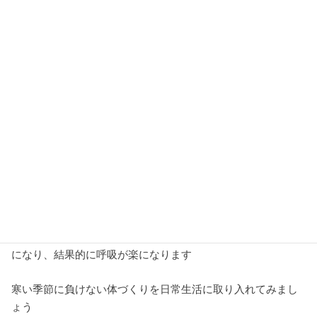
ついつい動くのも億劫になりがちですが、そんな時ほど、筋
肉や筋をゆっくり長く伸ばすことが大切です。
これらが硬くなってしまうと、血流も悪くなり、体の冷えが
増してきてしまいます。
特に、肩と肩甲骨付近。
両肩にそれぞれ軽く手をのせて、肩の付け根や肩甲骨を意識
しながら、できるだけ大きく肩を回します。前回りも後ろ回
りもゆっくり20回ずつ行うだけで、胸や背中のこわばりが楽
になり、結果的に呼吸が楽になります
寒い季節に負けない体づくりを日常生活に取り入れてみまし
ょう