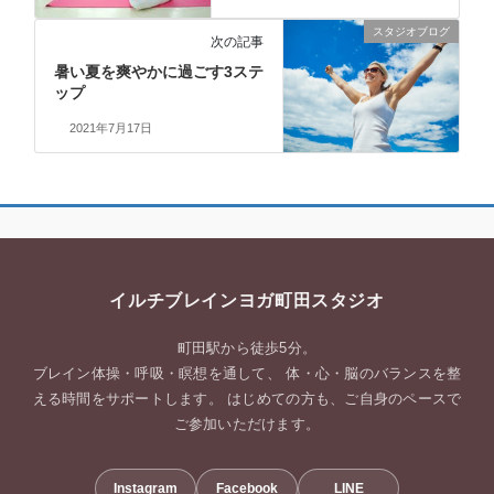
スタジオブログ
次の記事
暑い夏を爽やかに過ごす3ステ
ップ
2021年7月17日
イルチブレインヨガ町田スタジオ
町田駅から徒歩5分。
ブレイン体操・呼吸・瞑想を通して、 体・心・脳のバランスを整
える時間をサポートします。 はじめての方も、ご自身のペースで
ご参加いただけます。
Instagram
Facebook
LINE