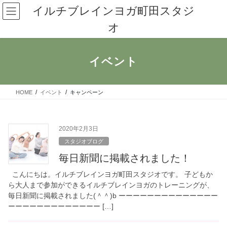
コ
ナ
イルチブレインヨガ町田スタジ
ン
ビ
オ
テ
ゲ
ン
ー
ツ
シ
へ
ョ
イベント
ス
ン
キ
に
ッ
移
HOME
イベント
キャンペーン
プ
動
2020年2月3日
スタジオブログ
毎日新聞に掲載されました！
こんにちは。イルチブレインヨガ町田スタジオです。 子どもか
ら大人まで参加ができるイルチブレインヨガのトレーニングが、
毎日新聞に掲載されました(＾＾)b ーーーーーーーーーーーーーー
ーーーーーーーーーーーーー […]