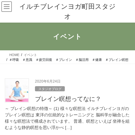
コ
ナ
イルチブレインヨガ町田スタジ
ン
ビ
オ
テ
ゲ
ン
ー
ツ
シ
へ
ョ
イベント
ス
ン
キ
に
ッ
移
HOME
イベント
プ
動
＃呼吸 ＃意識 ＃疲労回復 ＃ブレイン ＃脳活用 ＃健康 ＃ブレイン瞑想
2020年6月24日
スタジオブログ
ブレイン瞑想ってなに？
～ ブレイン瞑想の特徴～ (1) 様々な瞑想法 イルチブレインヨガの
ブレイン瞑想は 東洋の伝統的なトレーニングと 脳科学が融合した
様々な瞑想法で構成されています。 普通、瞑想といえば 坐禅を組
むような静的瞑想を思い浮かべ […]