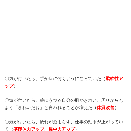
イルチブレインヨガに通い始めた会員さんたちは、
「あれ！？ 気が付いたら・・・・〇〇ないい変化があった
♪」
という話をよく聞きます。
例えば・・・・
〇気が付いたら、手が床に付くようになっていた（
柔軟性ア
ップ
）
〇気が付いたら、鏡にうつる自分の肌がきれい。周りからも
よく「きれいだね」と言われることが増えた（
体質改善
）
〇気が付いたら、疲れが溜まらず、仕事の効率が上がってい
る（
基礎体力アップ
、
集中力アップ
）