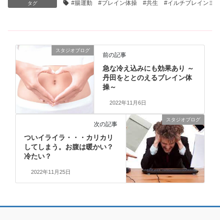
#腸運動 #ブレイン体操 #共生 #イルチブレインヨ
タグ
スタジオブログ
前の記事
急な冷え込みにも効果あり ～
丹田をととのえるブレイン体
操～
2022年11月6日
スタジオブログ
次の記事
ついイライラ・・・カリカリ
してしまう。お腹は暖かい？
冷たい？
2022年11月25日