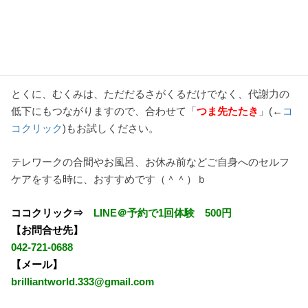
調、膝痛や足
のしびれ、歯
痛、歯槽膿漏
などの改善にも効果があります。
とくに、むくみは、ただだるさがくるだけでなく、代謝力の
低下にもつながりますので、合わせて「
つま先たたき
」(←
コ
コクリック
)もお試しください。
テレワークの合間やお風呂、お休み前などご自身へのセルフ
ケアをする時に、おすすめです（＾＾）ｂ
ココクリック⇒
LINE＠予約で1回体験 500円
【お問合せ先】
042-721-0688
【メール】
brilliantworld.
333@gmail.com