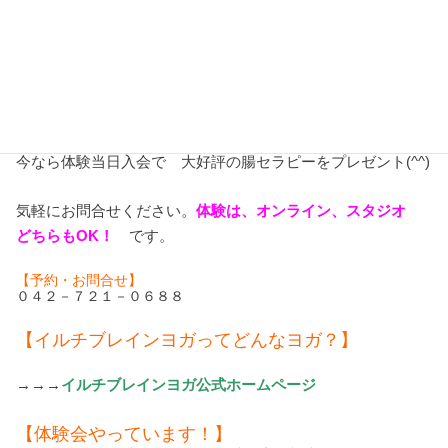
今のあなたはどんな毎日を過ごしたいですか？どんな自分の
姿を目指していますか？
自然治癒力の基本は、腸。イルチブレインヨガでは、丹田と
いうツボを鍛えるためにも腸のセルフケアを大切したアフタ
ーケアも充実しています。
今なら体験当日入会で 大好評の腸セラピーをプレゼント(^^)
気軽にお問合せください。
体験は、オンライン、スタジオ
どちらもOK！
です。
【予約・お問合せ】
０４２－７２１－０６８８
【イルチブレインヨガってどんなヨガ？】
→→→
イルチブレインヨガ公式ホームページ
【体験会やっています！】