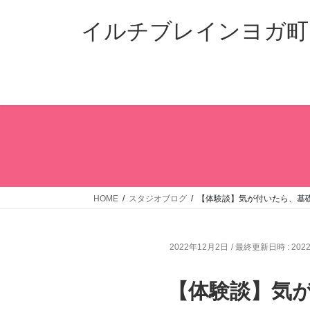
コ
ナ
ン
ビ
イルチブレインヨガ町
テ
ゲ
ン
ー
ツ
シ
へ
ョ
ス
ン
キ
に
ッ
移
プ
動
HOME
スタジオブログ
【体験談】気が付いたら、基
2022年12月2日
/ 最終更新日時 :
202
【体験談】気