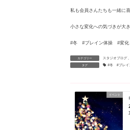
私も会員さんたちも一緒に
小さな変化への気づきが大
#冬 #ブレイン体操 #変化
スタジオブログ
カテゴリー
#冬 #ブレイ
タグ
イベント