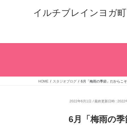
コ
ナ
ン
ビ
イルチブレインヨガ町
テ
ゲ
ン
ー
ツ
シ
へ
ョ
ス
ン
キ
に
ッ
移
プ
動
HOME
スタジオブログ
6月「梅雨の季節」だからこ
2022年6月1日
/ 最終更新日時 :
202
6月「梅雨の