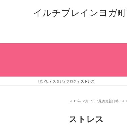
コ
ナ
ン
ビ
イルチブレインヨガ町
テ
ゲ
ン
ー
ツ
シ
へ
ョ
ス
ン
キ
に
ッ
移
プ
動
HOME
スタジオブログ
ストレス
2015年12月17日
/ 最終更新日時 :
20
ストレス