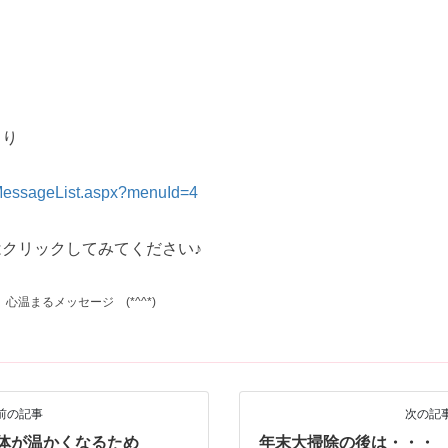
より
/MessageList.aspx?menuId=4
クリックしてみてください♪
、
心温まるメッセージ (*^^*)
前の記事
次の記
体が温かくなるため
年末大掃除の後は・・・