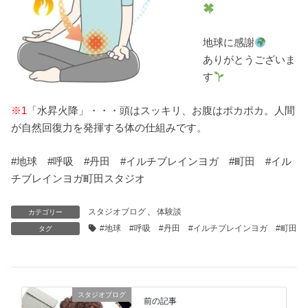
地球に感謝
ありがとうございま
す
※1
「水昇火降」・・・頭はスッキリ、お腹はポカポカ。人間
が自然回復力を発揮する体の仕組みです。
#地球 #呼吸 #丹田 #イルチブレインヨガ #町田 #イル
チブレインヨガ町田スタジオ
スタジオブログ
、
体験談
カテゴリー
#地球 #呼吸 #丹田 #イルチブレインヨガ #町田
タグ
スタジオブログ
前の記事