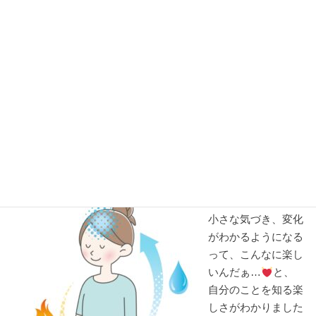
トレーニングを始めた頃、よく言われてました
なんでかな…。？
抜けない
特に、緊張しているわけでもないのに、意外な気づきでし
た。
けれども、トレーニングを続けるなかで、水昇火降(
※1
)とな
り、丹田の暖かさを感じた瞬間、肩の力が抜けた？という小
さな喜びがありました
小さな気づき、変化
がわかるようになる
って、こんなに楽し
いんだぁ…
と、
自分のことを知る楽
しさがわかりました